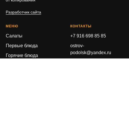
Разработчик сайта
МЕНЮ
КОНТАКТЫ
Салаты
+7 916 698 85 85
Первые блюда
ostrov-
podolsk@yandex.ru
Горячие блюда
ИНН 9318524890
ОГРН 1270750430135
Tilda
Made on